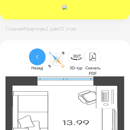
-->
Главная
Квартиры
1 дом
22 этаж
Назад
3D-тур
Скачать
PDF