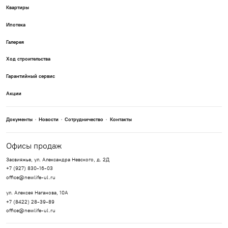
Квартиры
Ипотека
Галерея
Ход строительства
Гарантийный сервис
Акции
Документы
Новости
Сотрудничество
Контакты
Офисы продаж
Засвияжье, ул. Александра Невского, д. 2Д
+7 (927) 830-16-03
office@newlife-ul.ru
ул. Алексея Наганова, 10А
+7 (8422) 28-39-89
office@newlife-ul.ru