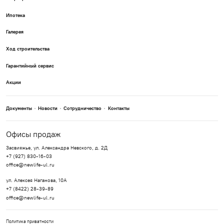
Ипотека
Галерея
Ход строительства
Гарантийный сервис
Акции
Документы
Новости
Сотрудничество
Контакты
Офисы продаж
Засвияжье, ул. Александра Невского, д. 2Д
+7 (927) 830-16-03
office@newlife-ul.ru
ул. Алексея Наганова, 10А
+7 (8422) 28-39-89
office@newlife-ul.ru
Политика приватности