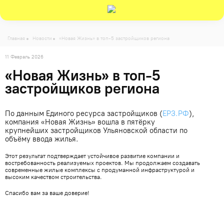
-->
Главная
Новости
«Новая Жизнь» в топ-5 застройщиков региона
11 Февраль 2026
«Новая Жизнь» в топ-5
застройщиков региона
По данным Единого ресурса застройщиков (
ЕРЗ.РФ
),
компания «Новая Жизнь» вошла в пятёрку
крупнейших застройщиков Ульяновской области по
объёму ввода жилья.
Этот результат подтверждает устойчивое развитие компании и
востребованность реализуемых проектов. Мы продолжаем создавать
современные жилые комплексы с продуманной инфраструктурой и
высоким качеством строительства.
Спасибо вам за ваше доверие!