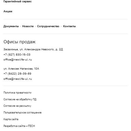
Гарантийный сервис
Акции
Документы
Новости
Сотрудничество
Контакты
Офисы продаж
Засвияжье, ул. Александра Невского, д. 2Д
+7 (927) 830-16-03
office@newlife-ul.ru
ул. Алексея Наганова, 10А
+7 (8422) 28-39-89
office@newlife-ul.ru
Политика приватности
Согласие на обработку ПД
Согласие на рассылку
Пользовательское соглашение
Карта сайта
Разработка сайта —
ITECH